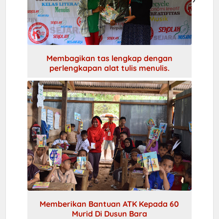
dan 085339012548 (Kak Sri)
Membagikan tas lengkap dengan
perlengkapan alat tulis menulis.
Memberikan Bantuan ATK Kepada 60
Murid Di Dusun Bara