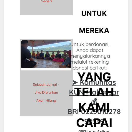
Negeri
UNTUK
MEREKA
Untuk berdonasi,
Anda dapat
menyalurkannya
melalui rekening
donasi berikut:
YANG
➤ Komunitas
Sebuah Jurnal -
TELAH
KUN Makassar
Jika Dibiarkan
💰
Akan Hilang
KAMI
BRI 0225010278
CAPAI
98539
(BRI a.n Adiva