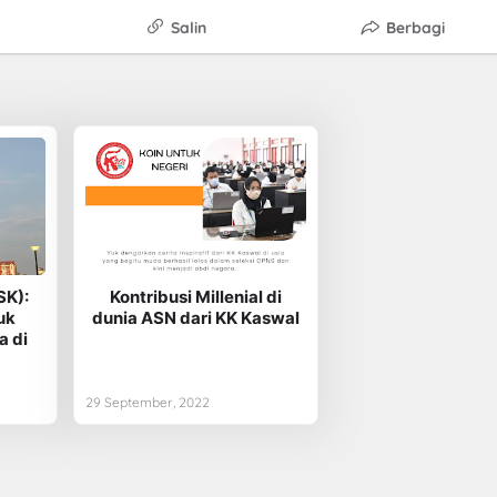
Salin
Berbagi
SK):
Kontribusi Millenial di
uk
dunia ASN dari KK Kaswal
a di
29 September, 2022