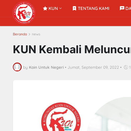
KUN
TENTANG KAMI
DA
Beranda
news
KUN Kembali Meluncu
by
Koin Untuk Negeri
•
Jumat, September 09, 2022
•