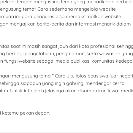
 sepekan dengan mengusung tema yang menarik dan berbed
a mengusung tema" Cara sederhana mengelola website
emuan ini, para pengurus bisa memaksimalkan website
ngan menyajikan berita-berita dan informasi menarik dalam
s saat ini masih sangat jauh dari kata profesional sehing
aling berbagi pengetahuan, pengalaman, serta wawasan yang
 fungsi website sebagai media publikasi komunitas kedepa
ngan mengusung tema " Cara Jitu lolos beasiswa luar negeri
 sehingga siapapun yang ingin gabung, mendengar cerita
kutan. Untuk info lebih jelasnya akan disampaikan lewat medi
i ketemu pekan depan.