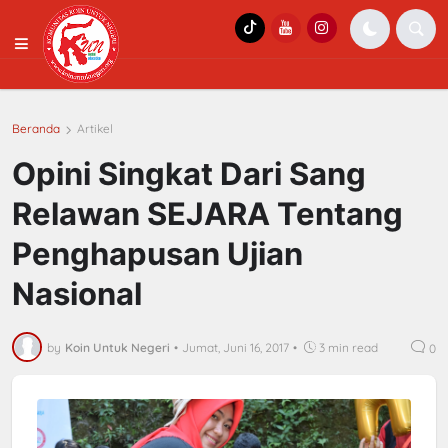
Beranda
Artikel
Opini Singkat Dari Sang
Relawan SEJARA Tentang
Penghapusan Ujian
Nasional
by
Koin Untuk Negeri
•
Jumat, Juni 16, 2017
•
3 min read
0