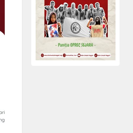
ari
ng