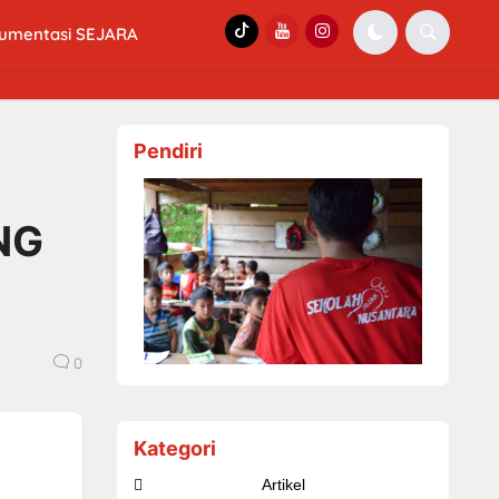
umentasi SEJARA
Pendiri
NG
0
Kategori
Artikel