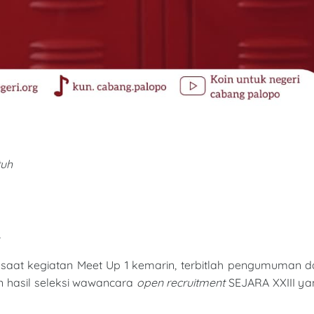
tuh
~
 saat kegiatan Meet Up 1 kemarin, terbitlah pengumuman d
n hasil seleksi wawancara
open recruitment
SEJARA XXIII ya