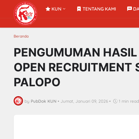
KUN
TENTANG KAMI
DA
Beranda
PENGUMUMAN HASIL
OPEN RECRUITMENT S
PALOPO
by
PubDok KUN
•
Jumat, Januari 09, 2026
•
1 min read