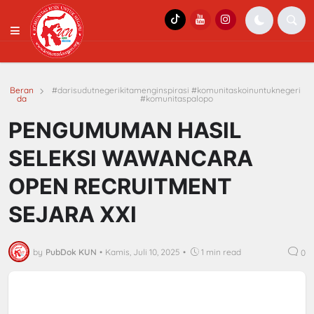
Beran
#darisudutnegerikitamenginspirasi #komunitaskoinuntuknegeri
da
#komunitaspalopo
PENGUMUMAN HASIL
SELEKSI WAWANCARA
OPEN RECRUITMENT
SEJARA XXI
by
PubDok KUN
•
Kamis, Juli 10, 2025
•
1 min read
0