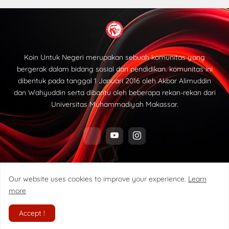
Koin Untuk Negeri merupakan sebuah komunitas yang
bergerak dalam bidang sosial dan pendidikan. komunitas ini
dibentuk pada tanggal 1 Januari 2016 oleh Akbar Alimuddin
dan Wahyuddin serta dibantu oleh beberapa rekan-rekan dari
Universitas Muhammadiyah Makassar.
Our website uses cookies to improve your experience.
Learn
more
@2025 - Komunitas Koin Untuk Negeri
Accept !
Home
Tentang Kami
Dasar Pemikiran
Site Map