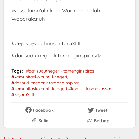
Wassalamu’alaikum Warahmatullahi
Wabarakatuh
#JejaksekolahnusantaraXLII
#darisudutnegerikitamenginspirasi✨
Tags:
#darisudutnegerikitamenginspirasi
#komunitaskoinuntuknegeri
#darisudutnegerikitamenginspirasi
#komunitaskoinuntuknegeri #komunitasmakassar
#SejaraXLII
Facebook
Tweet
Salin
Berbagi