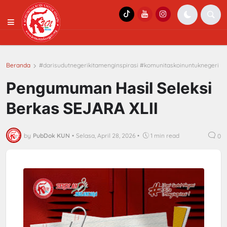
Beranda
#darisudutnegerikitamenginspirasi #komunitaskoinuntuknegeri
Pengumuman Hasil Seleksi
Berkas SEJARA XLII
by
PubDok KUN
•
Selasa, April 28, 2026
•
1 min read
0