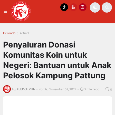
Beranda
Artikel
Penyaluran Donasi
Komunitas Koin untuk
Negeri: Bantuan untuk Anak
Pelosok Kampung Pattung
by
PubDok KUN
•
Kamis, November 07, 2024
•
3 min read
0