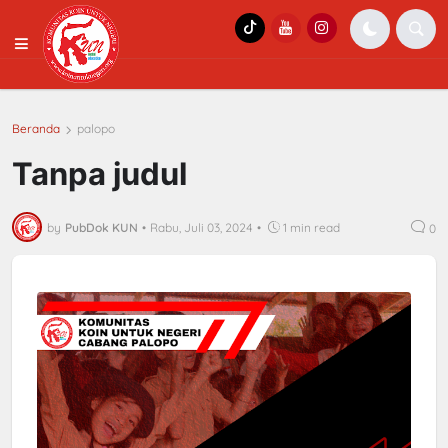
Beranda
palopo
Tanpa judul
by
PubDok KUN
•
Rabu, Juli 03, 2024
•
1 min read
0