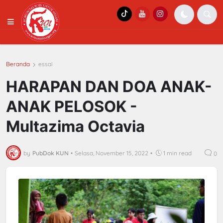
Beranda
essai
HARAPAN DAN DOA ANAK-
ANAK PELOSOK -
Multazima Octavia
by
PubDok KUN
•
Selasa, November 15, 2022
•
1 min read
0